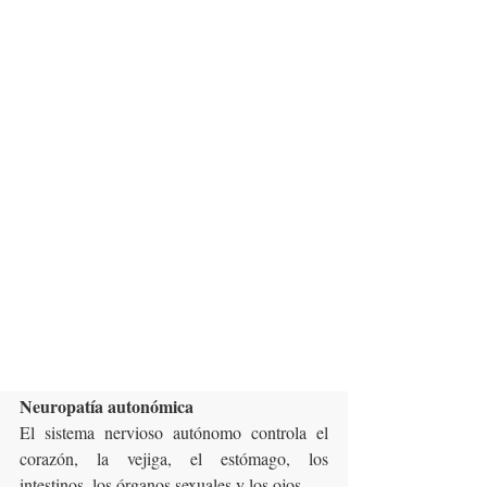
diabetes tipo,  después de eso, se recomienda 
una revisión anual.
Es importante mencionar que existen 4 tipos 
principales de neuropatías diabéticas
:
Neuropatía periférica
Este tipo de neuropatía también puede 
denominarse neuropatía periférica simétrica 
distal. Es el tipo más común de neuropatía 
diabética. Afecta en primer lugar a los pies y 
las piernas, seguidos de las manos y los 
brazos.
Neuropatía autonómica
El sistema nervioso autónomo controla el 
corazón, la vejiga, el estómago, los 
intestinos, los órganos sexuales y los ojos.