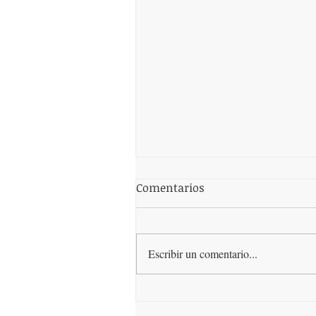
Comentarios
Escribir un comentario...
¿Qué es la dieta keto,
funciona?