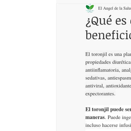
El Angel de la Sal
¿Qué es 
benefici
El toronjil es una pl
propiedades diuréticas
antiinflamatoria, ana
sedativas, antiespasm
antiviral, antioxidant
expectorantes.
El toronjil puede se
maneras
. Puede inger
incluso hacerse infus