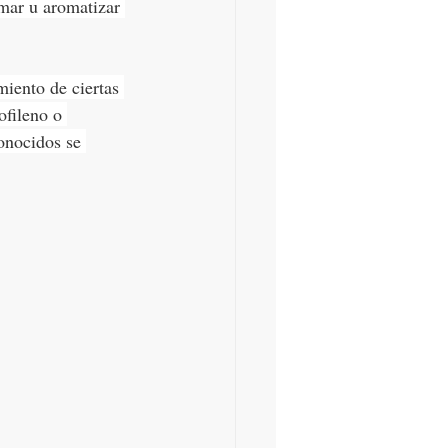
mar u aromatizar 
miento de ciertas 
ofileno o 
onocidos se 