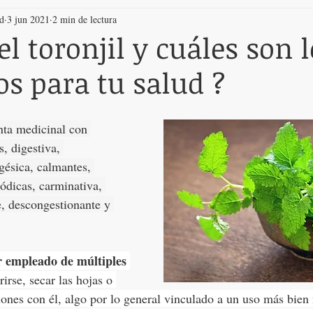
ud
3 jun 2021
2 min de lectura
el toronjil y cuáles son 
os para tu salud ?
anta medicinal con 
, digestiva, 
lgésica, calmantes, 
ódicas, carminativa, 
e, descongestionante y 
r empleado de múltiples 
irse, secar las hojas o 
iones con él, algo por lo general vinculado a un uso más bien 