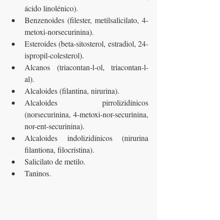
ácido linolénico).
Benzenoides (filester, metilsalicilato, 4-
metoxi-norsecurinina).
Esteroides (beta-sitosterol, estradiol, 24-
ispropil-colesterol).
Alcanos (triacontan-l-ol, triacontan-l-
al).
Alcaloides (filantina, nirurina).
Alcaloides pirrolizidínicos 
(norsecurinina, 4-metoxi-nor-securinina, 
nor-ent-securinina).
Alcaloides indolizidínicos (nirurina 
filantiona, filocristina).
Salicilato de metilo.
Taninos.