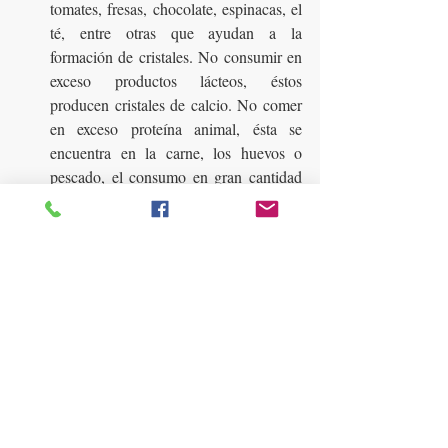
tomates, fresas, chocolate, espinacas, el 
té, entre otras que ayudan a la 
formación de cristales. No consumir en 
exceso productos lácteos, éstos 
producen cristales de calcio. No comer 
en exceso proteína animal, ésta se 
encuentra en la carne, los huevos o 
pescado, el consumo en gran cantidad 
provoca la aparición de cálculos renales. 
No consumir sal en abundancia, evitar 
tomar alcohol y comer dulces puesto 
que estos hacen que se elimine el calcio 
por los riñones.
Dieta vegetariana:
 es muy favorable, 
es rica en alimentos naturales debido a 
que los jugos de frutas o de verduras 
aportan diuréticos y ácidos tales como: 
uvas, sandías, naranjas, lechugas, 
limones, pomelos, apio, pepino, 