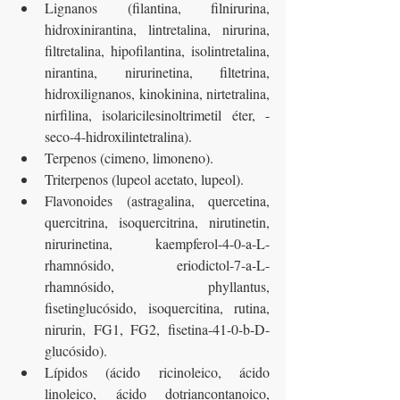
Lignanos (filantina, filnirurina, 
hidroxinirantina, lintretalina, nirurina, 
filtretalina, hipofilantina, isolintretalina, 
nirantina, nirurinetina, filtetrina, 
hidroxilignanos, kinokinina, nirtetralina, 
nirfilina, isolaricilesinoltrimetil éter, -
seco-4-hidroxilintetralina).
Terpenos (cimeno, limoneno).
Triterpenos (lupeol acetato, lupeol).
Flavonoides (astragalina, quercetina, 
quercitrina, isoquercitrina, nirutinetin, 
nirurinetina, kaempferol-4-0-a-L-
rhamnósido, eriodictol-7-a-L-
rhamnósido, phyllantus, 
fisetinglucósido, isoquercitina, rutina, 
nirurin, FG1, FG2, fisetina-41-0-b-D-
glucósido).
Lípidos (ácido ricinoleico, ácido 
linoleico, ácido dotriancontanoico, 