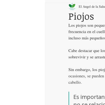
El Angel de la Sal
Piojos
Los piojos son pequeñ
frecuencia en el cuel
incluso más pequeños,
Cabe destacar que los
sobrevivir y se arrast
Sin embargo, los pioj
ocasiones, se pueden 
cabello
.
Es important
no se relaci