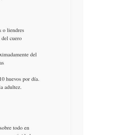
 
 o liendres 
 del cuero 
oximadamente del 
as 
10 huevos por día. 
la adultez.
sobre todo en 