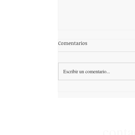
Comentarios
Escribir un comentario...
¿Qué es la dieta keto,
funciona?
conta