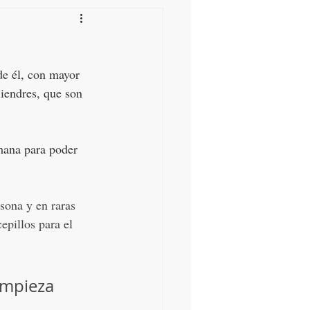
de él, con mayor 
liendres, que son 
mana para poder 
sona y en raras 
pillos para el 
impieza 