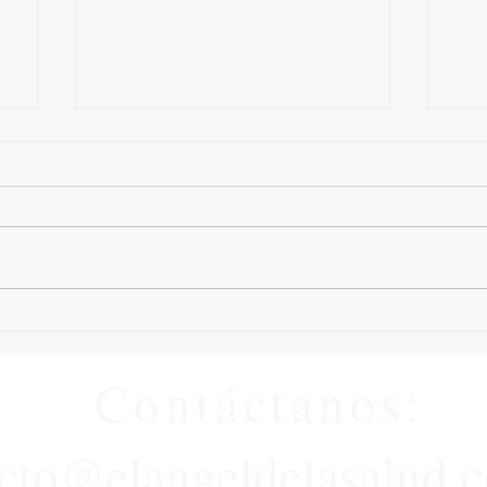
Enfermedades más
¿Có
comúnes de los riñones
sal
Contáctanos:​
cto@elangeldelasalud.