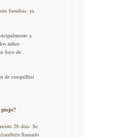
sus familias, ya 
rincipalmente a 
los niños 
n foco de 
n de cosquilleo 
l piojo?
ente 28 días. Se 
o (también llamado 