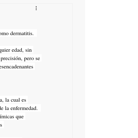
omo dermatitis.  
uier edad, sin 
precisión, pero se 
desencadenantes 
, la cual es 
de la enfermedad.  
uímicas que 
s 